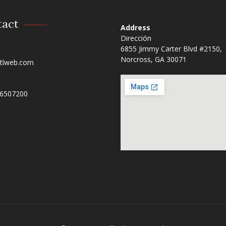
tact
Address
Dirección
6855 Jimmy Carter Blvd #2150,
Norcross, GA 30071​
tlweb.com
06507200