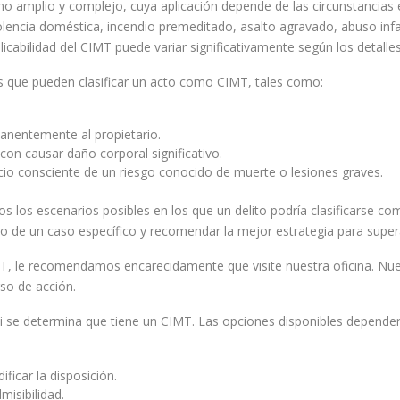
amplio y complejo, cuya aplicación depende de las circunstancias e
cia doméstica, incendio premeditado, asalto agravado, abuso infantil
icabilidad del CIMT puede variar significativamente según los detalles 
s que pueden clasificar un acto como CIMT, tales como:
manentemente al propietario.
on causar daño corporal significativo.
io consciente de un riesgo conocido de muerte o lesiones graves.
s los escenarios posibles en los que un delito podría clasificarse 
do de un caso específico y recomendar la mejor estrategia para super
CIMT, le recomendamos encarecidamente que visite nuestra oficina. N
so de acción.
si se determina que tiene un CIMT. Las opciones disponibles depender
ificar la disposición.
misibilidad.